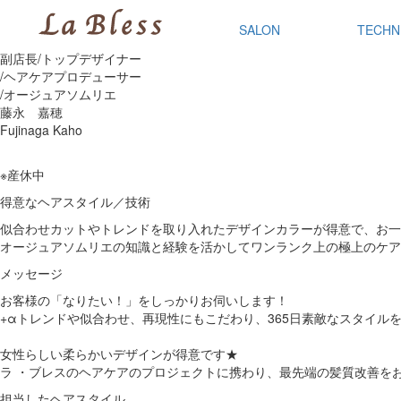
SALON
TECHN
副店長/トップデザイナー
/ヘアケアプロデューサー
/オージュアソムリエ
藤永 嘉穂
Fujinaga Kaho
※産休中
得意なヘアスタイル／技術
似合わせカットやトレンドを取り入れたデザインカラーが得意で、お一
オージュアソムリエの知識と経験を活かしてワンランク上の極上のケア
メッセージ
お客様の「なりたい！」をしっかりお伺いします！
+αトレンドや似合わせ、再現性にもこだわり、365日素敵なスタイル
女性らしい柔らかいデザインが得意です★
ラ ・ブレスのヘアケアのプロジェクトに携わり、最先端の髪質改善を
担当したヘアスタイル