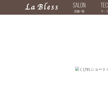
SALON
TEC