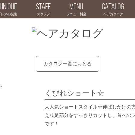
HNIQUE
STAFF
MENU
CATALOG
カタログ一覧にもどる
くびれショート☆
大人気ショートスタイル☆伸ばしかけの
えり足部分をすっきりカットし、首への
です！